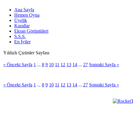
Ana Sayfa
Hemen Oyna
Üyelik
Kurallar
Ekran Görüntüleri
S.S.S.
En İyiler
Yıldızlı Çizimler Sayfası
« Önceki Sayfa
1
...
8
9
10
11
12
13
14
...
27
Sonraki Sayfa »
« Önceki Sayfa
1
...
8
9
10
11
12
13
14
...
27
Sonraki Sayfa »